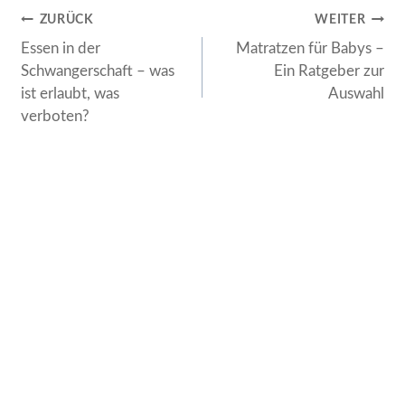
Beitragsnavigation
ZURÜCK
WEITER
Essen in der
Matratzen für Babys –
Schwangerschaft – was
Ein Ratgeber zur
ist erlaubt, was
Auswahl
verboten?