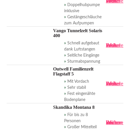
Artikel kaufen
Weitere Infos
Doppelhubpumpe
inklusive
Gestängeschläuche
zum Aufpumpen
Vango Tunnelzelt Solaris
400
Schnell aufgebaut
Artikel kaufen
Weitere Infos
dank Luftstangen
Seitliche Eingänge
Sturmabspannung
Outwell Familienzelt
Flagstaff 5
Mit Vordach
Artikel kaufen
Weitere Infos
Sehr stabil
Fest eingenähte
Bodenplane
Skandika Montana 8
Für bis zu 8
Personen
Bei amazon kaufen
Weitere Infos
Großer Mittelteil