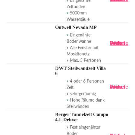
Eingenähter
Zeltboden
5000mm
Wassersäule
Outwell Nevada MP
Eingenähte
Bodenwanne
Artikel kaufen
Weitere Infos
Alle Fenster mit
Moskitonetz
Max. 5 Personen
DWT Steilwandzelt Villa
6
4 oder 6 Personen
Artikel kaufen
Weitere Infos
Zelt
sehr geräumig
Hohe Räume dank
Steilwänden
Berger Tunnelzelt Campo
4-L Deluxe
Fest eingenähter
Boden