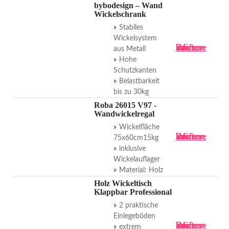
bybodesign – Wand
Wickelschrank
Stabiles
Wickelsystem
Bei amazon kaufen
Weitere Infos
aus Metall
Hohe
Schutzkanten
Belastbarkeit
bis zu 30kg
Roba 26015 V97 -
Wandwickelregal
Wickelfläche
Bei amazon kaufen
Weitere Infos
75x60cm15kg
inklusive
Wickelauflager
Material: Holz
Holz Wickeltisch
Klappbar Professional
2 praktische
Einlegeböden
Bei amazon kaufen
Weitere Infos
extrem