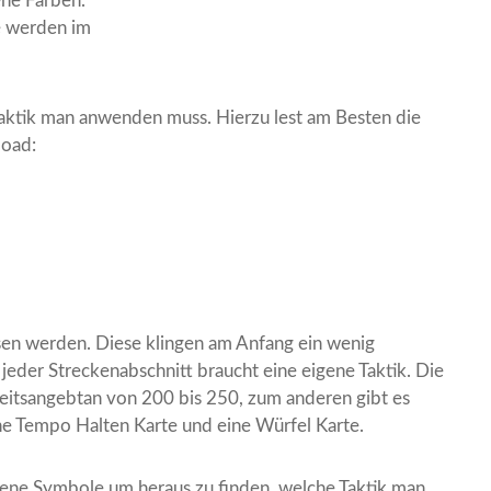
ene Farben.
se werden im
aktik man anwenden muss. Hierzu lest am Besten die
load:
sen werden. Diese klingen am Anfang ein wenig
 jeder Streckenabschnitt braucht eine eigene Taktik. Die
itsangebtan von 200 bis 250, zum anderen gibt es
ine Tempo Halten Karte und eine Würfel Karte.
dene Symbole um heraus zu finden, welche Taktik man