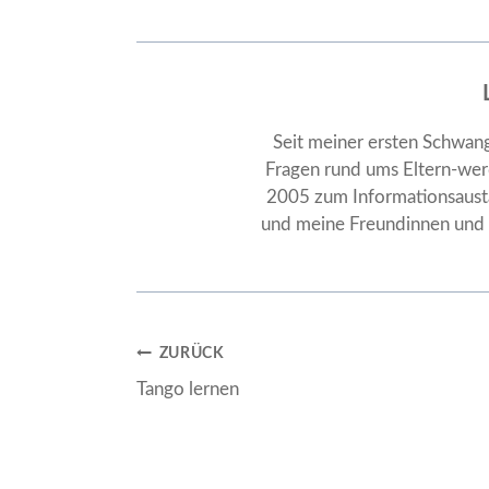
Seit meiner ersten Schwang
Fragen rund ums Eltern-werd
2005 zum Informationsausta
und meine Freundinnen und F
Beitragsnavigation
ZURÜCK
Tango lernen