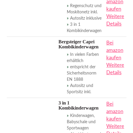
amazon
Regenschutz und
kaufen
Moskitonetz inkl.
Weitere
Autositz inklusive
Details
3 in 1
Kombikinderwagen
Bergsteiger Capri
Bei
Kombikinderwagen
amazon
In vielen Farben
kaufen
erhältlich
Weitere
entspricht der
Details
Sicherheitsnorm
EN 1888
Autositz und
Sportsitz inkl.
3 in 1
Bei
Kombikinderwagen
amazon
Kinderwagen,
kaufen
Babyschale und
Weitere
Sportwagen