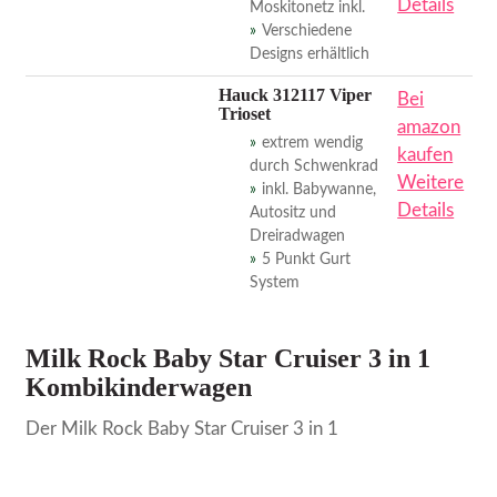
Details
Moskitonetz inkl.
Verschiedene
Designs erhältlich
Hauck 312117 Viper
Bei
Trioset
amazon
extrem wendig
kaufen
durch Schwenkrad
Weitere
inkl. Babywanne,
Details
Autositz und
Dreiradwagen
5 Punkt Gurt
System
Milk Rock Baby Star Cruiser 3 in 1
Kombikinderwagen
Der
Milk Rock Baby Star Cruiser 3 in 1