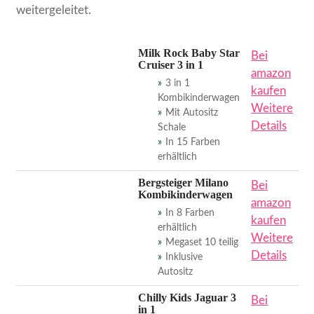
weitergeleitet.
Milk Rock Baby Star
Bei
Cruiser 3 in 1
amazon
3 in 1
kaufen
Kombikinderwagen
Weitere
Mit Autositz
Details
Schale
In 15 Farben
erhältlich
Bergsteiger Milano
Bei
Kombikinderwagen
amazon
In 8 Farben
kaufen
erhältlich
Weitere
Megaset 10 teilig
Details
Inklusive
Autositz
Chilly Kids Jaguar 3
Bei
in 1