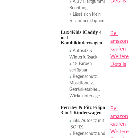
Details
Alu / Hartgummi
Bereifung
Lässt sich klein
zusammenklappen
Lux4Kids iCaddy 4
Bei
in 1
amazon
Kombikinderwagen
kaufen
Autositz &
Weitere
Winterfußsack
18 Farben
Details
verfügbar
Regenschutz,
Moskitonetz,
Getränketablett,
Wickelunterlage
Ferriley & Fitz Filipo
Bei
3 in 1 Kinderwagen
amazon
inkl. Autositz mit
kaufen
ISOFIX
Weitere
Regenschutz und