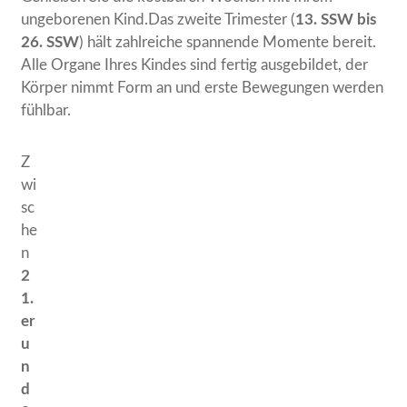
ungeborenen Kind.Das zweite Trimester (
13. SSW bis
26. SSW
) hält zahlreiche spannende Momente bereit.
Alle Organe Ihres Kindes sind fertig ausgebildet, der
Körper nimmt Form an und erste Bewegungen werden
fühlbar.
Z
wi
sc
he
n
2
1.
er
u
n
d