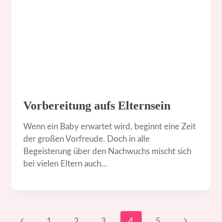
Vorbereitung aufs Elternsein
Wenn ein Baby erwartet wird, beginnt eine Zeit
der großen Vorfreude. Doch in alle
Begeisterung über den Nachwuchs mischt sich
bei vielen Eltern auch…
Seitennavigation
Vorherige
Nächste
1
2
3
4
5